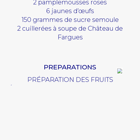
2 pamplemousses roses
6 jaunes d’œufs
150 grammes de sucre semoule
2 cuillerées à soupe de Château de
Fargues
PREPARATIONS
PRÉPARATION DES FRUITS
Épluchez les fruits à vif, jusqu’à ce que la
fine peau blanche soit enlevée.
Séparez les tranches sans les abîmer.
Cette opération se fait au-dessus d’un
saladier pour récupérer le jus.
Mettre les morceaux de fruits à égoutter