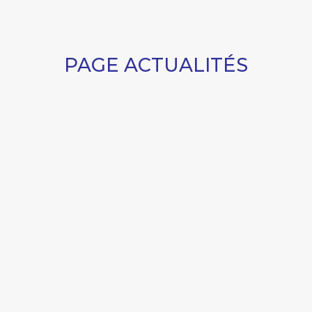
PAGE ACTUALITÉS
MES
D’YQUEM À FARGUES
SÉANCE DE DÉDICACE ET
A
DU
DÉGUSTATION AVEC
C
ALEXANDRE DE LUR
SU
17
SALUCES À MONTRÉAL
E
ALEXANDRE, MARQUIS DE
MI
67
LUR SALUCES, ANNONCE