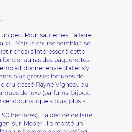
n…
n peu. Pour sauternes, l’affaire
nault. Mais la course semblait se
et riches) s’intéresser à cette
du foncier au ras des pâquerettes,
mblait donner envie d’aller s’y
cents plus grosses fortunes de
 le cru classé Rayne Vigneau au
arques de luxe (parfums, bijoux,
 œnotouristique « plus, plus ».
 90 hectares), il a décidé de faire
Wingen-sur-Moder, il a monté un
d Bolzan, un homme de marketing