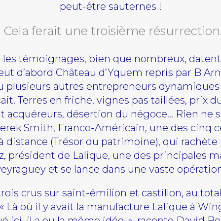
peut-être
sauternes
!
Cela ferait une troisième résurrectio
les témoignages, bien que nombreux, datent u
 y eut d’abord Château d’Yquem repris par B Ar
 vu plusieurs autres entrepreneurs dynamiques (
ait. Terres en friche, vignes pas taillées, prix 
nt acquéreurs, désertion du négoce… Rien ne se
 Derek Smith, Franco-Américain, une des cinq 
 à distance (Trésor du patrimoine), qui rachète
nz, président de Lalique, une des principales m
 Peyraguey et se lance dans une vaste opération
is crus sur saint-émilion et castillon, au total
 : « Là où il y avait la manufacture Lalique à 
rivé ici, il a eu la même idée. », raconte Davi