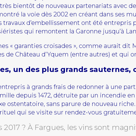
 très bientôt de nouveaux partenariats avec d
 montré la voie dès 2002 en créant dans ses m
ravaux d’embellissement ont été entrepris pour
siéristes qui remontent la Garonne jusqu’à La
igines « garanties croisades », comme aurait dit 
s de Château d’Yquem (entre autres) et qui ont 
s, un des plus grands sauternes, c
entrepris à grands frais de redonner à une part
amille depuis 1472, détruite par un incendie en 
luxe ostentatoire, sans parure de nouveau rich
rituel qui se visite sur rendez-vous gratuitem
es 2017 ? À Fargues, les vins sont magni