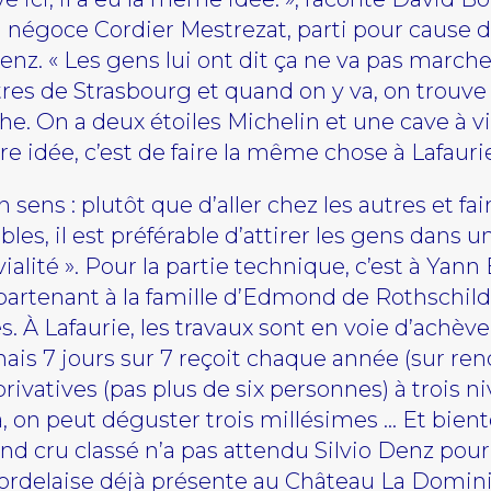
 négoce Cordier Mestrezat, parti pour cause 
enz. « Les gens lui ont dit ça ne va pas marcher
tres de Strasbourg et quand on y va, on trouve
he. On a deux étoiles Michelin et une cave à vi
re idée, c’est de faire la même chose à Lafaurie
 sens : plutôt que d’aller chez les autres et fa
les, il est préférable d’attirer les gens dans un
ialité ». Pour la partie technique, c’est à Ya
rtenant à la famille d’Edmond de Rothschild)
 À Lafaurie, les travaux sont en voie d’achève
is 7 jours sur 7 reçoit chaque année (sur re
rivatives (pas plus de six personnes) à trois n
, on peut déguster trois millésimes … Et bient
d cru classé n’a pas attendu Silvio Denz pour
 bordelaise déjà présente au Château La Domini