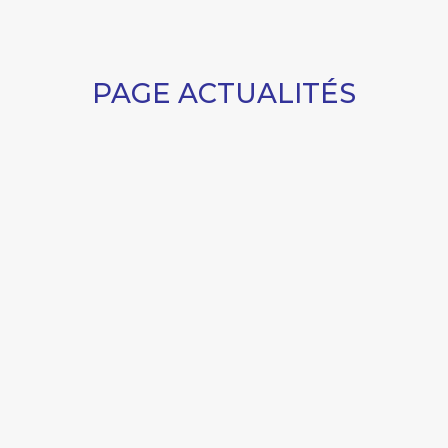
PAGE ACTUALITÉS
MES
D’YQUEM À FARGUES
SÉANCE DE DÉDICACE ET
A
DU
DÉGUSTATION AVEC
C
ALEXANDRE DE LUR
SU
17
SALUCES À MONTRÉAL
E
ALEXANDRE, MARQUIS DE
MI
67
LUR SALUCES, ANNONCE