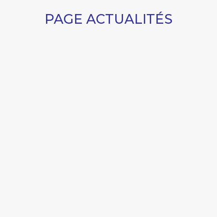
PAGE ACTUALITÉS
Sud Ouest : La forteresse de
Fargues en images
Bordeaux Gazette :
Vendanges au château de
Fargues
Sud Ouest : En Gironde, la
dynastie familiale des Lur
Saluces aux origines du
châteaux d’Yquem